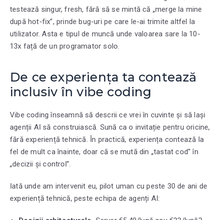
testează singur, fresh, fără să se mintă că „merge la mine
după hot-fix”, prinde bug-uri pe care le-ai trimite altfel la
utilizator. Asta e tipul de muncă unde valoarea sare la 10-
13x față de un programator solo.
De ce experiența ta contează
inclusiv în vibe coding
Vibe coding înseamnă să descrii ce vrei în cuvinte și să lași
agenții AI să construiască. Sună ca o invitație pentru oricine,
fără experiență tehnică. În practică, experiența contează la
fel de mult ca înainte, doar că se mută din „tastat cod” în
„decizii și control”.
Iată unde am intervenit eu, pilot uman cu peste 30 de ani de
experiență tehnică, peste echipa de agenți AI: