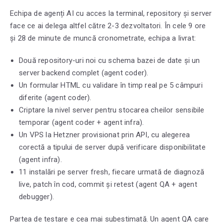
Echipa de agenți AI cu acces la terminal, repository și server
face ce ai delega altfel către 2-3 dezvoltatori. În cele 9 ore
și 28 de minute de muncă cronometrate, echipa a livrat:
Două repository-uri noi cu schema bazei de date și un
server backend complet (agent coder).
Un formular HTML cu validare în timp real pe 5 câmpuri
diferite (agent coder).
Criptare la nivel server pentru stocarea cheilor sensibile
temporar (agent coder + agent infra).
Un VPS la Hetzner provisionat prin API, cu alegerea
corectă a tipului de server după verificare disponibilitate
(agent infra).
11 instalări pe server fresh, fiecare urmată de diagnoză
live, patch în cod, commit și retest (agent QA + agent
debugger).
Partea de testare e cea mai subestimată. Un agent QA care