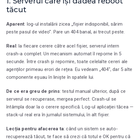
1. Serverul care își dădea reboot
tăcut
Aparent
: log-ul instalării zicea „fișier indisponibil, sărim
peste pasul de video”. Pare un 404 banal, ai trecut peste.
Real
: la fiecare cerere către acel fișier, serverul intern
crash-a complet. Un mecanism automat îl reporne în 5
secunde. Între crash și repornire, toate celelalte cereri ale
agenților primeau erori de rețea. Eu vedeam „404″, dar 5 alte
componente eșuau în liniște în spatele lui.
De ce era greu de prins
: testul manual ulterior, după ce
serverul se recuperase, mergea perfect. Crash-ul se
întâmpla doar la o cerere specifică. Log-ul aplicației tăcea —
stack-ul real era în jurnalul sistemului, în alt fișier.
Lecția pentru afacerea ta
: când un sistem se auto-
recuperează tăcut, te face să crezi că totul e OK pentru că