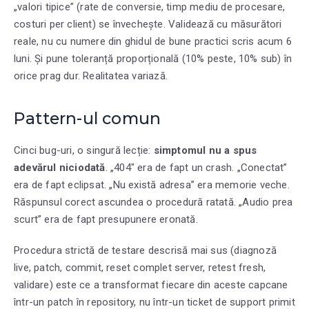
„valori tipice” (rate de conversie, timp mediu de procesare,
costuri per client) se învechește. Validează cu măsurători
reale, nu cu numere din ghidul de bune practici scris acum 6
luni. Și pune toleranță proporțională (10% peste, 10% sub) în
orice prag dur. Realitatea variază.
Pattern-ul comun
Cinci bug-uri, o singură lecție:
simptomul nu a spus
adevărul niciodată
. „404″ era de fapt un crash. „Conectat”
era de fapt eclipsat. „Nu există adresa” era memorie veche.
Răspunsul corect ascundea o procedură ratată. „Audio prea
scurt” era de fapt presupunere eronată.
Procedura strictă de testare descrisă mai sus (diagnoză
live, patch, commit, reset complet server, retest fresh,
validare) este ce a transformat fiecare din aceste capcane
într-un patch în repository, nu într-un ticket de support primit