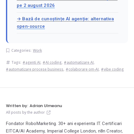
pe 2 august 2026
→ Bază de cunoștințe AI agenție: alternativa
open-source
Categories:
Work
Tags:
agenti AI
,
AI coding
,
automatizare AI
,
automatizare procese business
,
colaborare om-AI
,
vibe coding
Written by:
Adrian Ulmeanu
All posts by the author
Fondator RoboMarketing. 30+ ani experienta IT. Certificari
EITCA/AI Academy, Imperial College London, n8n Creator,