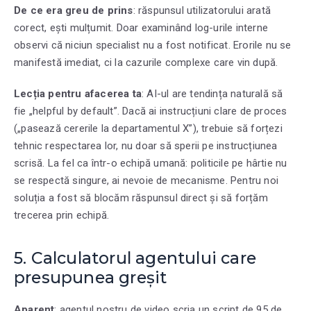
De ce era greu de prins
: răspunsul utilizatorului arată
corect, ești mulțumit. Doar examinând log-urile interne
observi că niciun specialist nu a fost notificat. Erorile nu se
manifestă imediat, ci la cazurile complexe care vin după.
Lecția pentru afacerea ta
: AI-ul are tendința naturală să
fie „helpful by default”. Dacă ai instrucțiuni clare de proces
(„pasează cererile la departamentul X”), trebuie să forțezi
tehnic respectarea lor, nu doar să sperii pe instrucțiunea
scrisă. La fel ca într-o echipă umană: politicile pe hârtie nu
se respectă singure, ai nevoie de mecanisme. Pentru noi
soluția a fost să blocăm răspunsul direct și să forțăm
trecerea prin echipă.
5. Calculatorul agentului care
presupunea greșit
Aparent
: agentul nostru de video scria un script de 95 de