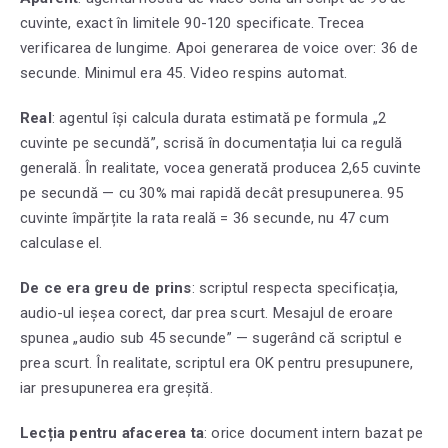
cuvinte, exact în limitele 90-120 specificate. Trecea
verificarea de lungime. Apoi generarea de voice over: 36 de
secunde. Minimul era 45. Video respins automat.
Real
: agentul își calcula durata estimată pe formula „2
cuvinte pe secundă”, scrisă în documentația lui ca regulă
generală. În realitate, vocea generată producea 2,65 cuvinte
pe secundă — cu 30% mai rapidă decât presupunerea. 95
cuvinte împărțite la rata reală = 36 secunde, nu 47 cum
calculase el.
De ce era greu de prins
: scriptul respecta specificația,
audio-ul ieșea corect, dar prea scurt. Mesajul de eroare
spunea „audio sub 45 secunde” — sugerând că scriptul e
prea scurt. În realitate, scriptul era OK pentru presupunere,
iar presupunerea era greșită.
Lecția pentru afacerea ta
: orice document intern bazat pe