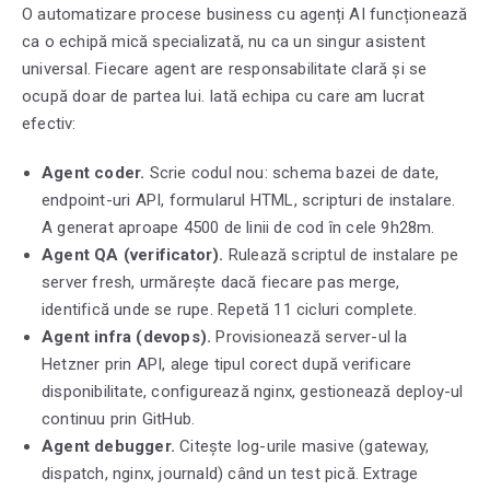
O automatizare procese business cu agenți AI funcționează
ca o echipă mică specializată, nu ca un singur asistent
universal. Fiecare agent are responsabilitate clară și se
ocupă doar de partea lui. Iată echipa cu care am lucrat
efectiv:
Agent coder.
Scrie codul nou: schema bazei de date,
endpoint-uri API, formularul HTML, scripturi de instalare.
A generat aproape 4500 de linii de cod în cele 9h28m.
Agent QA (verificator).
Rulează scriptul de instalare pe
server fresh, urmărește dacă fiecare pas merge,
identifică unde se rupe. Repetă 11 cicluri complete.
Agent infra (devops).
Provisionează server-ul la
Hetzner prin API, alege tipul corect după verificare
disponibilitate, configurează nginx, gestionează deploy-ul
continuu prin GitHub.
Agent debugger.
Citește log-urile masive (gateway,
dispatch, nginx, journald) când un test pică. Extrage