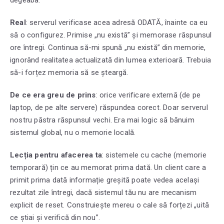
Real
: serverul verificase acea adresă ODATĂ, înainte ca eu
să o configurez. Primise „nu există” și memorase răspunsul
ore întregi. Continua să-mi spună „nu există” din memorie,
ignorând realitatea actualizată din lumea exterioară. Trebuia
să-i forțez memoria să se șteargă.
De ce era greu de prins
: orice verificare externă (de pe
laptop, de pe alte servere) răspundea corect. Doar serverul
nostru păstra răspunsul vechi. Era mai logic să bănuim
sistemul global, nu o memorie locală.
Lecția pentru afacerea ta
: sistemele cu cache (memorie
temporară) țin ce au memorat prima dată. Un client care a
primit prima dată informație greșită poate vedea același
rezultat zile întregi, dacă sistemul tău nu are mecanism
explicit de reset. Construiește mereu o cale să forțezi „uită
ce știai și verifică din nou”.