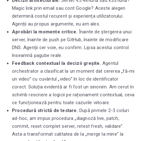
Decizii arhitecturale.
Server €5.49/lună sau €33/lună?
Magic link prin email sau cont Google? Aceste alegeri
determină costul recurent și experiența utilizatorului.
Agenții au propus argumente, eu am ales.
Aprobări la momente critice.
Înainte de ștergerea unui
server, înainte de push pe GitHub, înainte de modificare
DNS. Agenții cer voie, eu confirm. Lipsa acestui control
înseamnă pagube reale.
Feedback contextual la decizii greșite.
Agentul
orchestrator a clasificat la un moment dat cererea „fă-mi
un video” cu cuvântul „video” în loc de identificator
corect. Soluția evidentă ar fi fost un sinonim. Am cerut în
schimb rescriere a logicii pe raționament contextual, ceva
ce funcționează pentru toate cazurile viitoare.
Procedură strictă de testare.
După primele 2-3 cicluri
ad-hoc, am impus procedura „diagnoză live, patch,
commit, reset complet server, retest fresh, validare”.
Asta a transformat calitatea de la „merge la mine” la