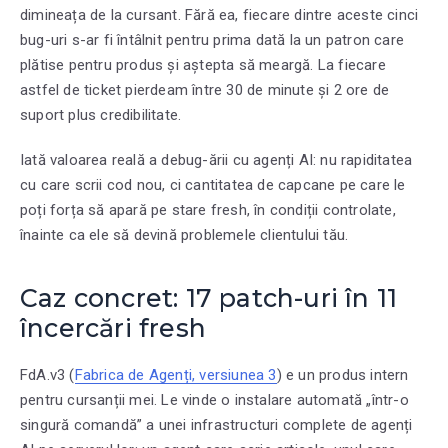
dimineața de la cursant. Fără ea, fiecare dintre aceste cinci
bug-uri s-ar fi întâlnit pentru prima dată la un patron care
plătise pentru produs și aștepta să meargă. La fiecare
astfel de ticket pierdeam între 30 de minute și 2 ore de
suport plus credibilitate.
Iată valoarea reală a debug-ării cu agenți AI: nu rapiditatea
cu care scrii cod nou, ci cantitatea de capcane pe care le
poți forța să apară pe stare fresh, în condiții controlate,
înainte ca ele să devină problemele clientului tău.
Caz concret: 17 patch-uri în 11
încercări fresh
FdA.v3 (
Fabrica de Agenți, versiunea 3
) e un produs intern
pentru cursanții mei. Le vinde o instalare automată „într-o
singură comandă” a unei infrastructuri complete de agenți