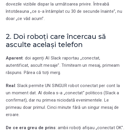
dovezile vizibile dispar la următoarea privire. Întreabă
întotdeauna „ce s-a întâmplat cu 30 de secunde înainte”, nu
doar „ce văd acum”.
2. Doi roboți care încercau să
asculte același telefon
Aparent
: doi agenți AI Slack raportau „conectat,
autentificat, ascult mesaje”. Trimiteam un mesaj, primeam
răspuns. Părea că toți merg.
Real
: Slack permite UN SINGUR robot conectat per cont la
un moment dat. Al doilea s-a „conectat” politicos (Slack a
confirmat), dar nu primea niciodată evenimentele. Le
primeau doar primul. Cinci minute fără un singur mesaj de
eroare.
De ce era greu de prins
: ambii roboți afișau „conectat OK”.