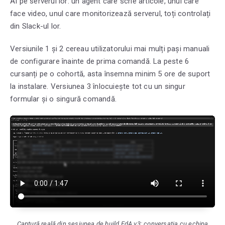
AI pe serverul lor: un agent care scrie articole, unul care
face video, unul care monitorizează serverul, toți controlați
din Slack-ul lor.
Versiunile 1 și 2 cereau utilizatorului mai mulți pași manuali
de configurare înainte de prima comandă. La peste 6
cursanți pe o cohortă, asta însemna minim 5 ore de suport
la instalare. Versiunea 3 înlocuiește tot cu un singur
formular și o singură comandă.
Captură reală din sesiunea de build FdA.v3: conversația cu echipa