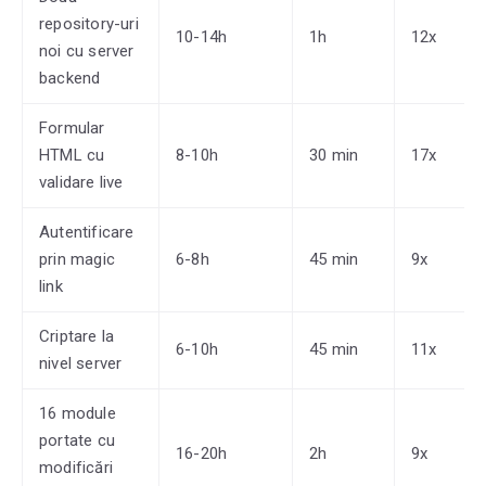
repository-uri
10-14h
1h
12x
noi cu server
backend
Formular
HTML cu
8-10h
30 min
17x
validare live
Autentificare
prin magic
6-8h
45 min
9x
link
Criptare la
6-10h
45 min
11x
nivel server
16 module
portate cu
16-20h
2h
9x
modificări