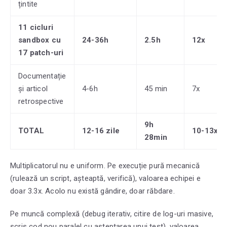
țintite
11 cicluri
sandbox cu
24-36h
2.5h
12x
17 patch-uri
Documentație
și articol
4-6h
45 min
7x
retrospective
9h
TOTAL
12-16 zile
10-13x
28min
Multiplicatorul nu e uniform. Pe execuție pură mecanică
(rulează un script, așteaptă, verifică), valoarea echipei e
doar 3.3x. Acolo nu există gândire, doar răbdare.
Pe muncă complexă (debug iterativ, citire de log-uri masive,
scris cod nou paralel cu așteptarea unui test), valoarea