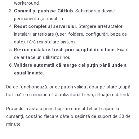
workaround.
Commit și push pe GitHub.
Schimbarea devine
permanentă și trasabilă.
Reset complet al serverului.
Ștergere artefactelor
instalării anterioare (user, foldere, configurări, baza de
date), fără reinstalare sistem.
Re-run instalare fresh prin scriptul de o linie.
Exact
ce ar face un utilizator nou.
Validare automată că merge cel puțin până unde a
eșuat înainte.
De ce funcționează: orice patch validat doar pe stare „după
hot-fix” e o minciună. La utilizatorul fresh, situația e diferită.
Procedura asta a prins bug-uri care altfel ar fi ajuns la
cursanți, costând fiecare câte o ședință de suport de 30 de
minute.