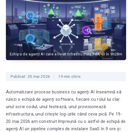
Echipa de agenți AI care a livrat infrastructura FdA.v3 în 9h28m
Publicat: 20 mai 2026
19 min citire
Automatizare procese business cu agenți AI înseamnă să
rulezi o echipă de agenți software, fiecare cu rolul lui clar:
unul scrie codul, unul testează, unul provisionează
infrastructura, unul citește log-urile când ceva pică. Pe 19-
20 mai 2026 am construit împreună cu o astfel de echipă de
agenți AI un pipeline complex de instalare SaaS în 9 ore și