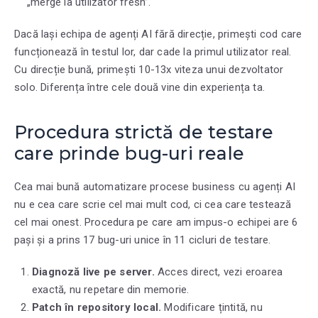
„merge la utilizator fresh”.
Dacă lași echipa de agenți AI fără direcție, primești cod care
funcționează în testul lor, dar cade la primul utilizator real.
Cu direcție bună, primești 10-13x viteza unui dezvoltator
solo. Diferența între cele două vine din experiența ta.
Procedura strictă de testare
care prinde bug-uri reale
Cea mai bună automatizare procese business cu agenți AI
nu e cea care scrie cel mai mult cod, ci cea care testează
cel mai onest. Procedura pe care am impus-o echipei are 6
pași și a prins 17 bug-uri unice în 11 cicluri de testare.
Diagnoză live pe server.
Acces direct, vezi eroarea
exactă, nu repetare din memorie.
Patch în repository local.
Modificare țintită, nu