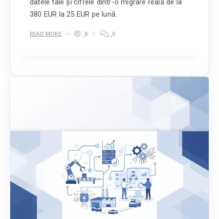
datele tale și cifrele dintr-o migrare reală de la
380 EUR la 25 EUR pe lună.
READ MORE
8
0