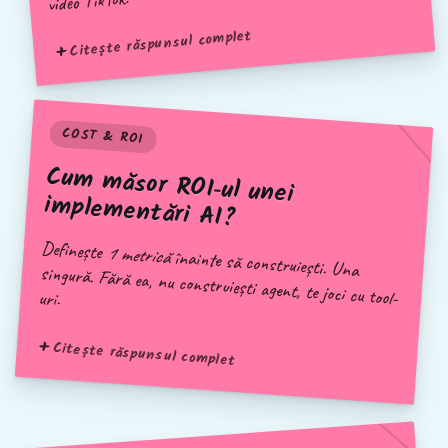
video TikTok.
Citește răspunsul complet
COST & ROI
Cum măsor ROI‑ul unei
implementări AI?
Definește
1 metrică
înainte să construiești. Una
singură. Fără ea, nu construiești agent, te joci cu tool-uri.
Citește răspunsul complet