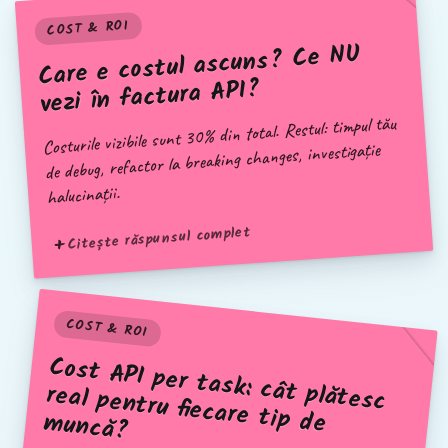
COST & ROI
Care e costul ascuns? Ce NU
vezi în factura API?
Costurile vizibile sunt 30% din total. Restul: timpul tău
de debug, refactor la breaking changes, investigație
halucinații.
Citește răspunsul complet
COST & ROI
Cost API per task: cât plătesc
real pentru fiecare tip de m
uncă?