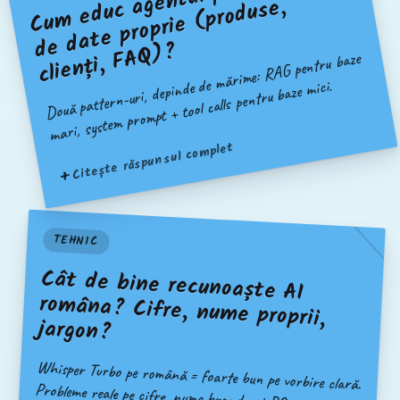
c
a
e,
?
Două pattern-uri, depinde de mărime: RAG pentru baze
mari, system prompt + tool calls pentru baze mici.
Citește răspunsul complet
TEHNIC
Cât de bine recunoaște AI
româna? Cifre, nume proprii,
jargon?
Whisper Turbo pe română = foarte bun pe vorbire clară.
Probleme reale pe cifre, nume brand-uri RO și outro-uri