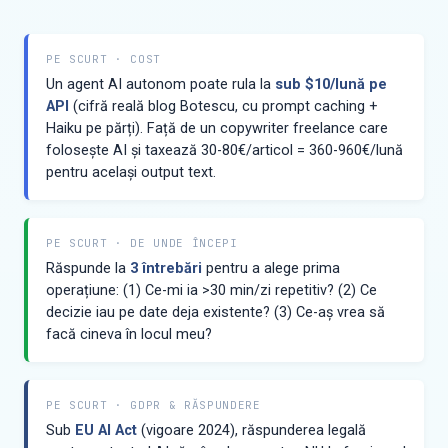
PE SCURT · COST
Un agent AI autonom poate rula la
sub $10/lună pe
API
(cifră reală blog Botescu, cu prompt caching +
Haiku pe părți). Față de un copywriter freelance care
folosește AI și taxează 30-80€/articol = 360-960€/lună
pentru același output text.
PE SCURT · DE UNDE ÎNCEPI
Răspunde la
3 întrebări
pentru a alege prima
operațiune: (1) Ce-mi ia >30 min/zi repetitiv? (2) Ce
decizie iau pe date deja existente? (3) Ce-aș vrea să
facă cineva în locul meu?
PE SCURT · GDPR & RĂSPUNDERE
Sub
EU AI Act
(vigoare 2024), răspunderea legală