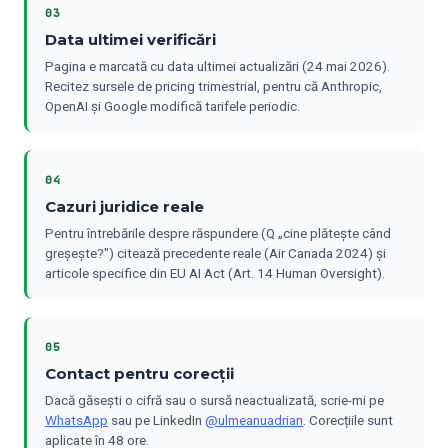
03
Data ultimei verificări
Pagina e marcată cu data ultimei actualizări (24 mai 2026).
Recitez sursele de pricing trimestrial, pentru că Anthropic,
OpenAI și Google modifică tarifele periodic.
04
Cazuri juridice reale
Pentru întrebările despre răspundere (Q „cine plătește când
greșește?") citează precedente reale (Air Canada 2024) și
articole specifice din EU AI Act (Art. 14 Human Oversight).
05
Contact pentru corecții
Dacă găsești o cifră sau o sursă neactualizată, scrie-mi pe
WhatsApp
sau pe LinkedIn
@ulmeanuadrian
. Corecțiile sunt
aplicate în 48 ore.