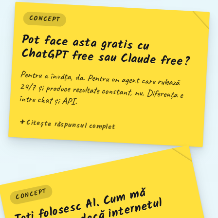
CONCEPT
Pot face asta gratis cu
ChatGPT free sau Claude free?
Pentru a învăța, da. Pentru un agent care rulează
24/7 și produce rezultate constant, nu. Diferența e
între chat și API.
Citește răspunsul complet
T
oți
f
ol
o
s
e
s
c
AI.
C
u
m
m
ă
di
f
er
e
e
z
d
a
c
ă i
n
t
er
n
e
t
d
e
vi
n
e
AI‑
t
o‑
AI l
o
o
p
CONCEPT