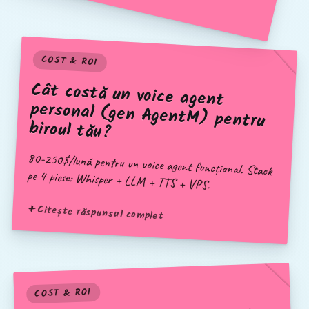
COST & ROI
Cât costă un voice agent
personal (gen AgentM) pentru
biroul tău?
80-250$/lună pentru un voice agent funcțional. Stack
pe 4 piese: Whisper + LLM + TTS + VPS.
Citește răspunsul complet
COST & ROI