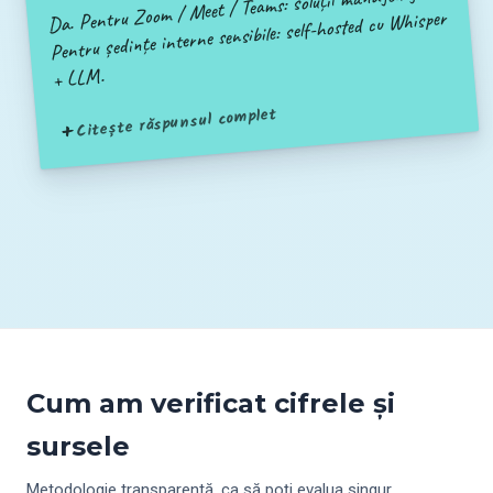
Da. Pentru Zoom / Meet / Teams: soluții managed gata.
Pentru ședințe interne sensibile: self-hosted cu Whisper
+ LLM.
Citește răspunsul complet
Cum am verificat cifrele și
sursele
Metodologie transparentă, ca să poți evalua singur