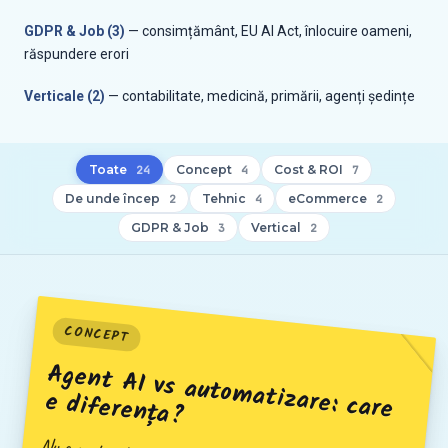
GDPR & Job (3)
— consimțământ, EU AI Act, înlocuire oameni,
răspundere erori
Verticale (2)
— contabilitate, medicină, primării, agenți ședințe
Toate
Concept
Cost & ROI
24
4
7
De unde încep
Tehnic
eCommerce
2
4
2
GDPR & Job
Vertical
3
2
CONCEPT
Agent AI vs autom
atizare: care
e diferența?