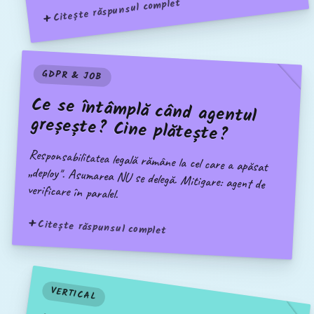
Citește răspunsul complet
GDPR & JOB
Ce se întâmplă când agentul
greșește? Cine plătește?
Responsabilitatea legală rămâne la cel care a apăsat
„deploy". Asumarea NU se delegă. Mitigare: agent de
verificare în paralel.
Citește răspunsul complet
VERTICAL