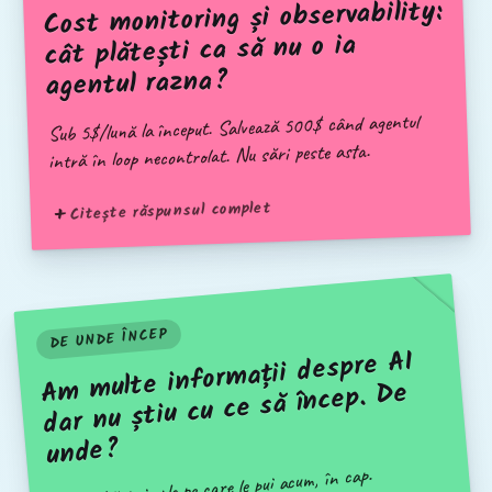
Cost monitoring și observability:
cât plătești ca să nu o ia
agentul razna?
Sub 5$/lună la început. Salvează 500$ când agentul
intră în loop necontrolat. Nu sări peste asta.
Citește răspunsul complet
DE UNDE ÎNCEP
Am multe informații despre AI
dar nu știu cu ce să încep. De
unde?
3 întrebări simple pe care le pui acum, în cap.