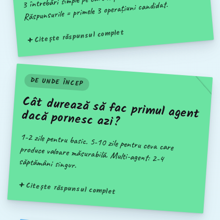
Răspunsurile = primele 3 operațiuni candidat.
Citește răspunsul complet
DE UNDE ÎNCEP
Cât durează să fac primul agent
dacă pornesc azi?
1-2 zile pentru basic. 5-10 zile pentru ceva care
produce valoare măsurabilă. Multi-agent: 2-4
săptămâni singur.
Citește răspunsul complet