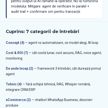
pentru output-ul AI rămâne la operator, NU la furnizorul
modelului. Mitigare: agent de verificare în paralel +
audit trail + confirmare om pentru tranzacții.
Cuprins: 7 categorii de întrebări
Concept (4)
— agent vs automatizare, ce model alegi, AI loop
Cost & ROI (7)
— cât costă lunar, cost ascuns, RAG, voice agent,
monitoring
De unde încep (2)
— framework 3 întrebări, cât durează primul
agent
Tehnic (4)
— fără echipă tehnică, RAG, Whisper română,
integrare CRM/ERP
eCommerce (2)
— chatbot WhatsApp Business, descrieri
produse