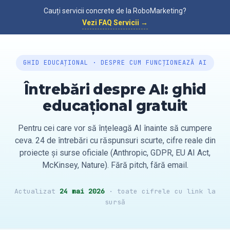
Cauți servicii concrete de la RoboMarketing?
Vezi FAQ Servicii →
GHID EDUCAȚIONAL · DESPRE CUM FUNCȚIONEAZĂ AI
Întrebări despre AI: ghid
educațional gratuit
Pentru cei care vor să înțeleagă AI înainte să cumpere
ceva. 24 de întrebări cu răspunsuri scurte, cifre reale din
proiecte și surse oficiale (Anthropic, GDPR, EU AI Act,
McKinsey, Nature). Fără pitch, fără email.
Actualizat
24 mai 2026
· toate cifrele cu link la
sursă