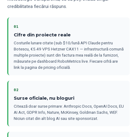
credibilitatea fiecărui răspuns.
01
Cifre din proiecte reale
Costurile lunare citate (sub $10/lună API Claude pentru
Botescu, €5.49 VPS Hetzner CAX11 — infrastructură comună
multiple proiecte) sunt din factura mea reală de la furnizori,
măsurate pe dashboard RoboMetrics live. Fiecare cifră are
link la pagina de pricing oficială.
02
Surse oficiale, nu bloguri
Citează doar surse primare: Anthropic Docs, OpenAI Docs, EU
AI Act, GDPR Info, Nature, McKinsey, Goldman Sachs, WEF.
Niciun citat din alt blog AI sau site sponsorizat.