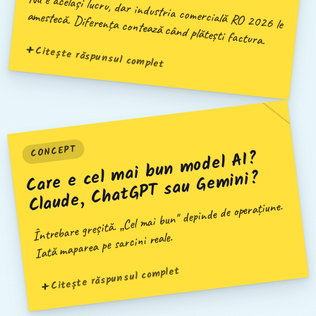
Nu e același lucru, dar industria comercială RO 2026 le
amestecă. Diferența contează când plătești factura.
Citește răspunsul complet
CONCEPT
Care e cel
mai bun
model AI?
Claude, ChatGPT sau Ge
mini?
Întrebare greșită. „Cel mai bun" depinde de operațiune.
Iată maparea pe sarcini reale.
Citește răspunsul complet