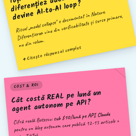
ul
nți
?
Riscul „
model collapse" e docu
mentat în
Nature.
Diferențierea vine din verificabilitate și surse pri
nu din volu
mare,
m.
Citește răspunsul complet
COST & ROI
Cât costă REAL pe lună un
agent autonom pe API?
sub $10/lună pe API Claude
Cifră reală Botescu:
pentru un blog autonom care publică 12-15 articole +