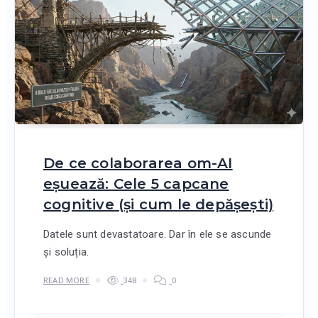
De ce colaborarea om-AI
eșuează: Cele 5 capcane
cognitive (și cum le depășești)
Datele sunt devastatoare. Dar în ele se ascunde
și soluția.
READ MORE
348
0