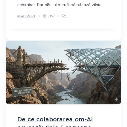
schimbat. Dar n8n-ul meu încă rulează zilnic.
READ MORE
352
0
De ce colaborarea om-AI