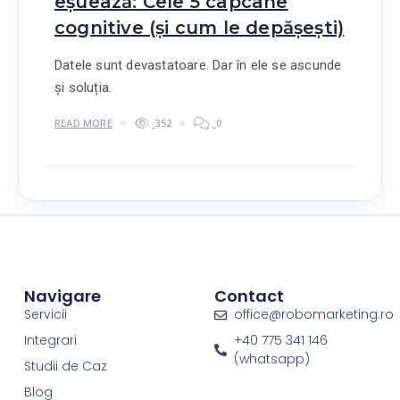
eșuează: Cele 5 capcane
cognitive (și cum le depășești)
Datele sunt devastatoare. Dar în ele se ascunde
și soluția.
READ MORE
352
0
Navigare
Contact
Servicii
office@robomarketing.ro
Integrari
+40 775 341 146
(whatsapp)
Studii de Caz
Blog