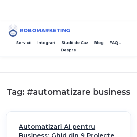
ROBOMARKETING
Servicii
Integrari
Studii de Caz
Blog
FAQ
Despre
Tag: #
automatizare business
Automatizari AI pentru
Business: Ghid din 9 Proiecte