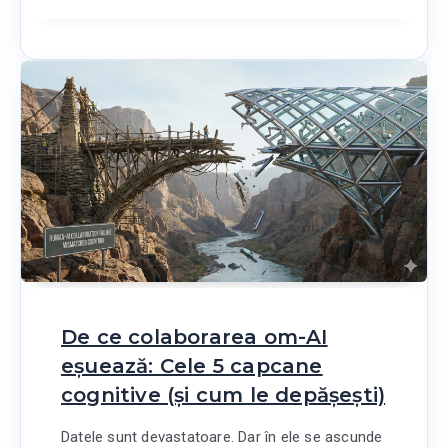
De ce colaborarea om-AI
eșuează: Cele 5 capcane
cognitive (și cum le depășești)
Datele sunt devastatoare. Dar în ele se ascunde