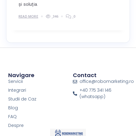
și soluția.
READ MORE
346
0
Navigare
Contact
Servicii
office@robomarketing.ro
Integrari
+40 775 341 146
(whatsapp)
Studii de Caz
Blog
FAQ
Despre