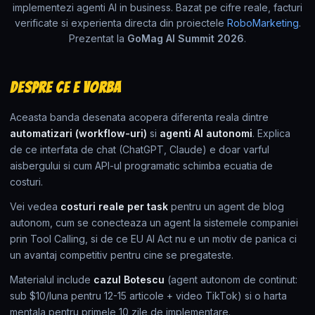
implementezi agenti AI in business. Bazat pe cifre reale, facturi
verificate si experienta directa din proiectele
RoboMarketing
.
Prezentat la
GoMag AI Summit 2026
.
Despre ce e vorba
Aceasta banda desenata acopera diferenta reala dintre
automatizari (workflow-uri)
si
agenti AI autonomi
. Explica
de ce interfata de chat (ChatGPT, Claude) e doar varful
aisbergului si cum API-ul programatic schimba ecuatia de
costuri.
Vei vedea
costuri reale per task
pentru un agent de blog
autonom, cum se conecteaza un agent la sistemele companiei
prin Tool Calling, si de ce EU AI Act nu e un motiv de panica ci
un avantaj competitiv pentru cine se pregateste.
Materialul include
cazul Botescu
(agent autonom de continut:
sub $10/luna pentru 12-15 articole + video TikTok) si o harta
mentala pentru primele 10 zile de implementare.