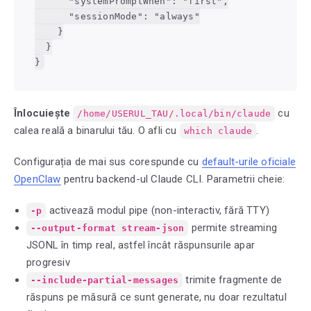
      "systemPromptWhen": "first",

      "sessionMode": "always"

    }

  }

}
Înlocuiește
cu
/home/USERUL_TAU/.local/bin/claude
calea reală a binarului tău. O afli cu
.
which claude
Configurația de mai sus corespunde cu
default-urile oficiale
OpenClaw
pentru backend-ul Claude CLI. Parametrii cheie:
activează modul pipe (non-interactiv, fără TTY)
-p
permite streaming
--output-format stream-json
JSONL în timp real, astfel încât răspunsurile apar
progresiv
trimite fragmente de
--include-partial-messages
răspuns pe măsură ce sunt generate, nu doar rezultatul