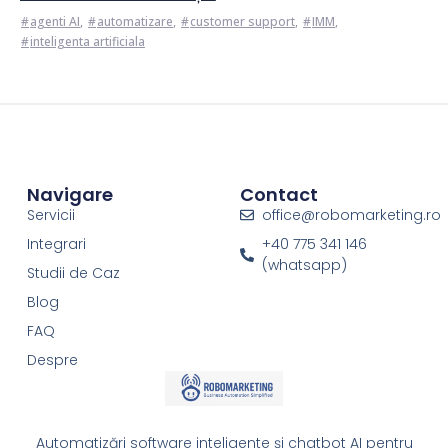
agenti AI
,
automatizare
,
customer support
,
IMM
,
inteligenta artificiala
Navigare
Contact
Servicii
office@robomarketing.ro
Integrari
+40 775 341 146
(whatsapp)
Studii de Caz
Blog
FAQ
Despre
Automatizări software inteligente și chatbot AI pentru