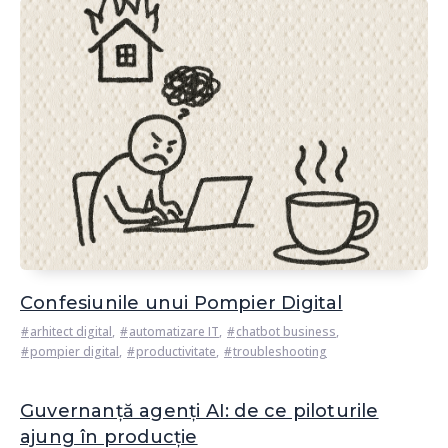
Confesiunile unui Pompier Digital
arhitect digital
,
automatizare IT
,
chatbot business
,
pompier digital
,
productivitate
,
troubleshooting
Guvernanță agenți AI: de ce piloturile
ajung în producție