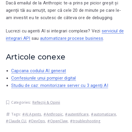
Dacă emailul de la Anthropic te-a prins pe picior greșit și
agenții tăi au amuțit, sper că cele 20 de minute pe care le-
am investit eu te scutesc de câteva ore de debugging.
Lucrezi cu agenti AI si integrari complexe? Vezi
serviciul de
integrari API
sau
automatizare procese business
.
Articole conexe
Capcana codului AI generat
Confesiunile unui pompier digital
Studiu de caz: monitorizare server cu 3 agenți AI
Categories:
Reflecții & Opinii
Tags:
AI Agents
,
Anthropic
,
autentificare
,
automatizare
,
Claude CLI
,
DevOps
,
OpenClaw
,
troubleshooting