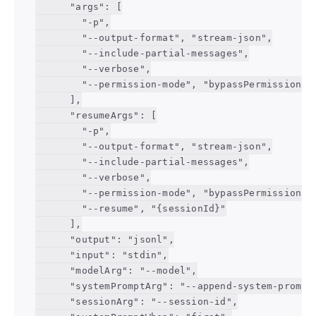
      "args": [

        "-p",

        "--output-format", "stream-json",

        "--include-partial-messages",

        "--verbose",

        "--permission-mode", "bypassPermissions"

      ],

      "resumeArgs": [

        "-p",

        "--output-format", "stream-json",

        "--include-partial-messages",

        "--verbose",

        "--permission-mode", "bypassPermissions",
        "--resume", "{sessionId}"

      ],

      "output": "jsonl",

      "input": "stdin",

      "modelArg": "--model",

      "systemPromptArg": "--append-system-prompt"
      "sessionArg": "--session-id",
