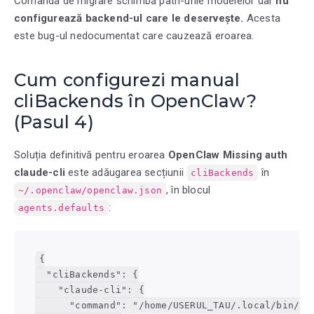
Comanda de migrare schimbă path-urile modelelor dar
nu
configurează backend-ul care le deservește.
Acesta
este bug-ul nedocumentat care cauzează eroarea.
Cum configurezi manual
cliBackends în OpenClaw?
(Pasul 4)
Soluția definitivă pentru eroarea
OpenClaw Missing auth
claude-cli
este adăugarea secțiunii
în
cliBackends
, în blocul
~/.openclaw/openclaw.json
:
agents.defaults
{

  "cliBackends": {

    "claude-cli": {

      "command": "/home/USERUL_TAU/.local/bin/cla