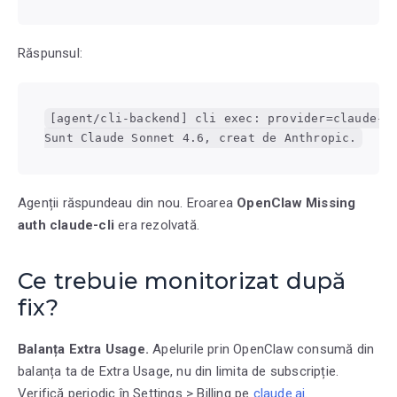
Răspunsul:
[agent/cli-backend] cli exec: provider=claude-cl
Sunt Claude Sonnet 4.6, creat de Anthropic.
Agenții răspundeau din nou. Eroarea
OpenClaw Missing
auth claude-cli
era rezolvată.
Ce trebuie monitorizat după
fix?
Balanța Extra Usage.
Apelurile prin OpenClaw consumă din
balanța ta de Extra Usage, nu din limita de subscripție.
Verifică periodic în Settings > Billing pe
claude.ai
.