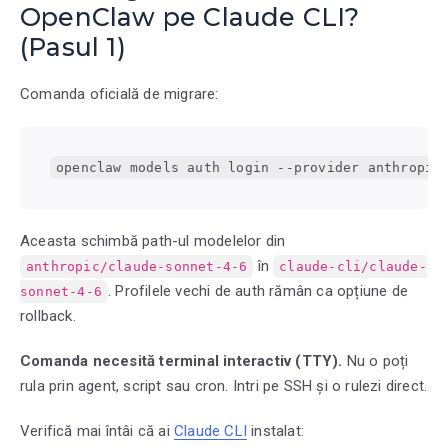
OpenClaw pe Claude CLI?
(Pasul 1)
Comanda oficială de migrare:
openclaw models auth login --provider anthropic
Aceasta schimbă path-ul modelelor din
în
anthropic/claude-sonnet-4-6
claude-cli/claude-
. Profilele vechi de auth rămân ca opțiune de
sonnet-4-6
rollback.
Comanda necesită terminal interactiv (TTY).
Nu o poți
rula prin agent, script sau cron. Intri pe SSH și o rulezi direct.
Verifică mai întâi că ai
Claude CLI
instalat: