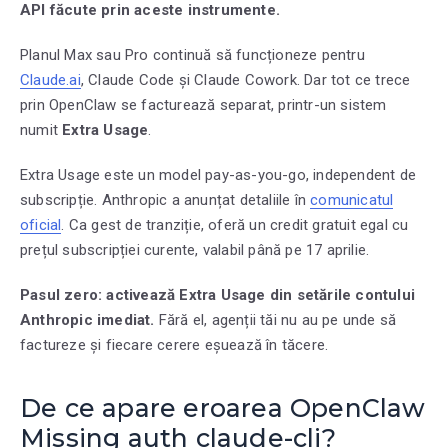
API făcute prin aceste instrumente.
Planul Max sau Pro continuă să funcționeze pentru
Claude.ai
, Claude Code și Claude Cowork. Dar tot ce trece
prin OpenClaw se facturează separat, printr-un sistem
numit
Extra Usage
.
Extra Usage este un model pay-as-you-go, independent de
subscripție. Anthropic a anunțat detaliile în
comunicatul
oficial
. Ca gest de tranziție, oferă un credit gratuit egal cu
prețul subscripției curente, valabil până pe 17 aprilie.
Pasul zero: activează Extra Usage din setările contului
Anthropic imediat.
Fără el, agenții tăi nu au pe unde să
factureze și fiecare cerere eșuează în tăcere.
De ce apare eroarea OpenClaw
Missing auth claude-cli?