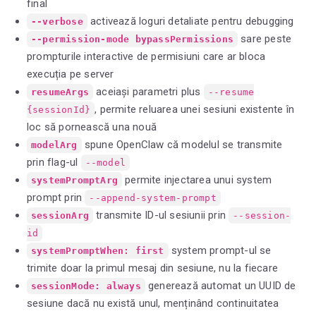
final
activează loguri detaliate pentru debugging
--verbose
sare peste
--permission-mode bypassPermissions
prompturile interactive de permisiuni care ar bloca
execuția pe server
aceiași parametri plus
resumeArgs
--resume
, permite reluarea unei sesiuni existente în
{sessionId}
loc să pornească una nouă
spune OpenClaw că modelul se transmite
modelArg
prin flag-ul
--model
permite injectarea unui system
systemPromptArg
prompt prin
--append-system-prompt
transmite ID-ul sesiunii prin
sessionArg
--session-
id
system prompt-ul se
systemPromptWhen: first
trimite doar la primul mesaj din sesiune, nu la fiecare
generează automat un UUID de
sessionMode: always
sesiune dacă nu există unul, menținând continuitatea