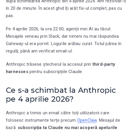
după schimbarea Anthropic din 4 aprilie 2026. Am rezolvat-o
în 20 de minute. În acest ghid îți arăt fix-ul complet, pas cu
pas.
Pe 4 aprilie 2026, la ora 22:00, agenții mei AI au tăcut.
Mesajele veneau prin Slack, dar nimeni nu mai răspundea.
Gateway-ul era pornit. Logurile arătau curat. Totul părea în
regulă, până am verificat email-ul.
Anthropic trăsese ștecherul la accesul prin
third-party
harnesses
pentru subscripțiile Claude.
Ce s-a schimbat la Anthropic
pe 4 aprilie 2026?
Anthropic a trimis un email către toți utilizatorii care
folosesc instrumente terțe precum
OpenClaw
. Mesajul de
bază:
subscripția ta Claude nu mai acoperă apelurile