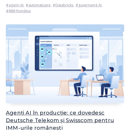
agenți AI
,
automatizare
,
Databricks
,
guvernanță AI
,
IMM România
Agenți AI în producție: ce dovedesc
Deutsche Telekom și Swisscom pentru
IMM-urile românești