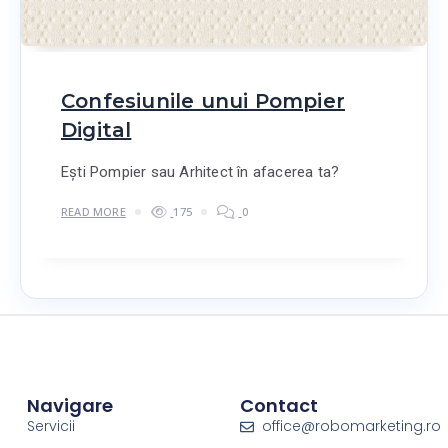
Confesiunile unui Pompier
Digital
Ești Pompier sau Arhitect în afacerea ta?
READ MORE
175
0
Navigare
Contact
Servicii
office@robomarketing.ro