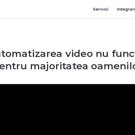
Servicii
Integrar
utomatizarea video nu func
entru majoritatea oamenil