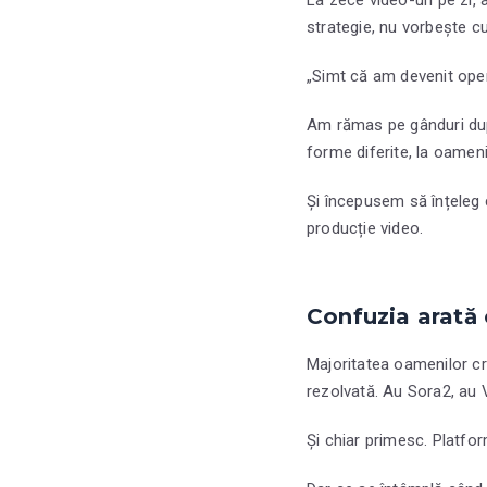
strategie, nu vorbește cu
„Simt că am devenit oper
Am rămas pe gânduri după
forme diferite, la oameni 
Și începusem să înțeleg 
producție video.
Confuzia arată
Majoritatea oamenilor c
rezolvată. Au Sora2, au 
Și chiar primesc. Platfo