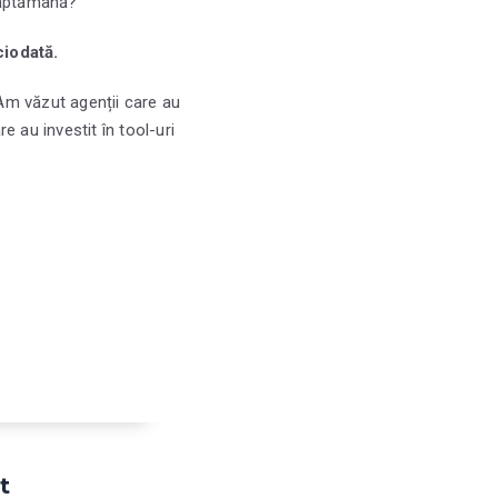
săptămână?
ciodată.
 Am văzut agenții care au
 au investit în tool-uri
t