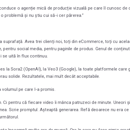
 conduce o agenție mică de producție vizuală pe care îl cunosc de 
o problemă și nu știu cui să-i cer părerea.”
a suprafață. Avea trei clienți noi, toți din eCommerce, toți cu acelaș
e, pentru social media, pentru paginile de produs. Genul de conțin
se uită în flux continuu.
ces la Sora2 (OpenAI), la Veo3 (Google), la toate platformele care
erau solide. Rezultatele, mai mult decât acceptabile.
a volumul pe care l-a promis.
. Ci pentru că fiecare video îi mânca patruzeci de minute. Uneori ș
nea. Scrie promptul. Așteaptă generarea. Refă deoarece nu era ce 
următorul.
 asta înseamnă multe ore de muncă. Ore în care nu face nimic creat