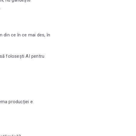
.
 din ce în ce mai des, în
să folosești AI pentru
ema producției e
.