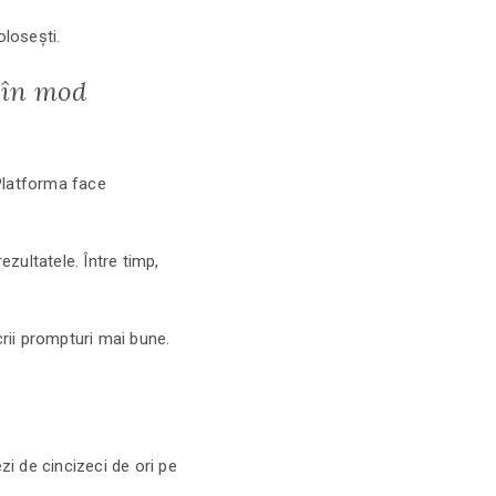
olosești.
e în mod
 Platforma face
zultatele. Între timp,
crii prompturi mai bune.
zi de cincizeci de ori pe