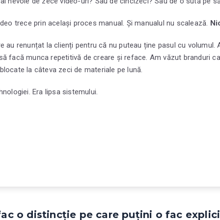
 ai nevoie de zece video-uri? Sau de cincizeci? Sau de o sută pe 
ideo trece prin același proces manual. Și manualul nu scalează.
Ni
e au renunțat la clienți pentru că nu puteau ține pasul cu volumul.
ă facă munca repetitivă de creare și reface. Am văzut branduri care
locate la câteva zeci de materiale pe lună.
nologiei. Era lipsa sistemului.
fac o distincție pe care puțini o fac explici