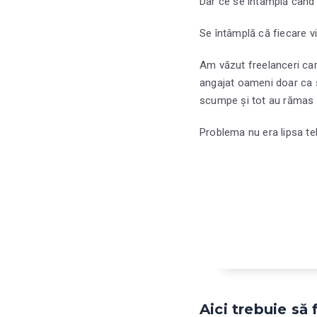
Dar ce se întâmplă când
Se întâmplă că fiecare v
Am văzut freelanceri car
angajat oameni doar ca s
scumpe și tot au rămas b
Problema nu era lipsa teh
Aici trebuie să 