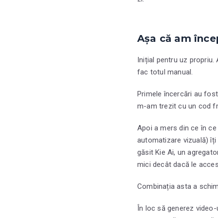
Așa că am înce
Inițial pentru uz propriu
fac totul manual.
Primele încercări au fost
m-am trezit cu un cod fra
Apoi a mers din ce în ce
automatizare vizuală) îț
găsit Kie Ai, un agregat
mici decât dacă le acces
Combinația asta a schim
În loc să generez video-u