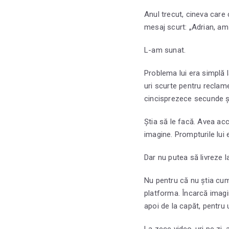
Anul trecut, cineva care
mesaj scurt: „Adrian, am 
L-am sunat.
Problema lui era simplă l
uri scurte pentru reclam
cincisprezece secunde și 
Știa să le facă. Avea ac
imagine. Prompturile lui 
Dar nu putea să livreze l
Nu pentru că nu știa cum
platforma. Încarcă imagi
apoi de la capăt, pentru 
La zece video-uri pe zi,