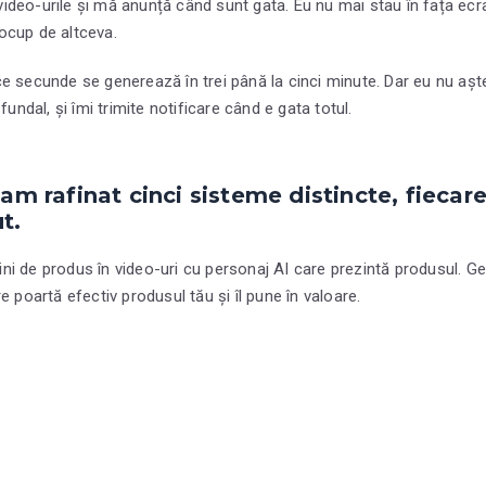
deo-urile și mă anunță când sunt gata. Eu nu mai stau în fața ecra
ocup de altceva.
e secunde se generează în trei până la cinci minute. Dar eu nu aște
fundal, și îmi trimite notificare când e gata totul.
 am rafinat cinci sisteme distincte, fiecar
t.
i de produs în video-uri cu personaj AI care prezintă produsul. Genu
e poartă efectiv produsul tău și îl pune în valoare.