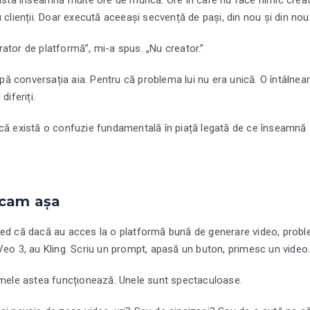
 clienții. Doar execută aceeași secvență de pași, din nou și din nou
ator de platformă”, mi-a spus. „Nu creator.”
 conversația aia. Pentru că problema lui nu era unică. O întâlneam
diferiți.
că există o confuzie fundamentală în piață legată de ce înseamnă 
 cam așa
red că dacă au acces la o platformă bună de generare video, probl
Veo 3, au Kling. Scriu un prompt, apasă un buton, primesc un video
rmele astea funcționează. Unele sunt spectaculoase.