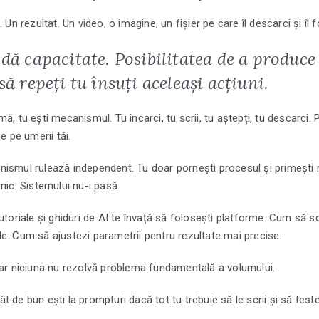
 Un rezultat. Un video, o imagine, un fișier pe care îl descarci și îl f
 dă capacitate. Posibilitatea de a produc
să repeți tu însuți aceleași acțiuni.
ă, tu ești mecanismul. Tu încarci, tu scrii, tu aștepți, tu descarci.
e pe umerii tăi.
ismul rulează independent. Tu doar pornești procesul și primești re
mic. Sistemului nu-i pasă.
utoriale și ghiduri de AI te învață să folosești platforme. Cum să s
e. Cum să ajustezi parametrii pentru rezultate mai precise.
Dar niciuna nu rezolvă problema fundamentală a volumului.
 de bun ești la prompturi dacă tot tu trebuie să le scrii și să teste