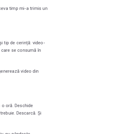
ceva timp mi-a trimis un
i tip de cerință: video-
ut care se consumă în
 generează video din
i o oră. Deschide
trebuie. Descarcă. Și
iv, nu gândește