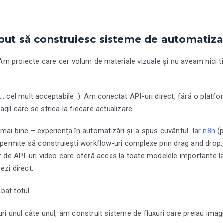
put să construiesc sisteme de automatiza
. Am proiecte care cer volum de materiale vizuale și nu aveam nici t
… cel mult acceptabile :). Am conectat API-uri direct, fără o platfo
gil care se strica la fiecare actualizare.
 mai bine – experiența în automatizări și-a spus cuvântul. Iar
n8n
(p
i permite să construiești workflow-uri complexe prin drag and drop, 
or de API-uri video care oferă acces la toate modelele importante la
ezi direct.
bat totul.
ri unul câte unul, am construit sisteme de fluxuri care preiau imagi