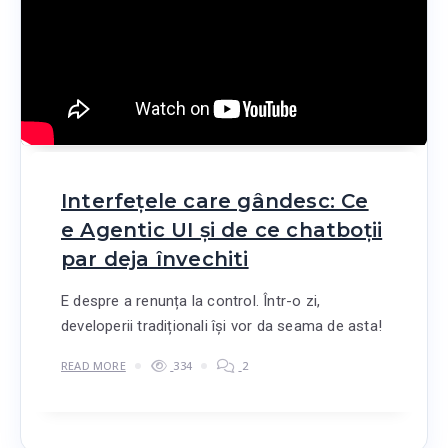
Interfețele care gândesc: Ce
e Agentic UI și de ce chatboții
par deja învechiti
E despre a renunța la control. Într-o zi,
developerii tradiționali își vor da seama de asta!
READ MORE
334
2