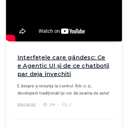
Interfețele care gândesc: Ce
e Agentic UI și de ce chatboții
par deja învechiti
E despre a renunța la control. Într-o zi,
developerii tradiționali își vor da seama de asta!
READ MORE
334
2