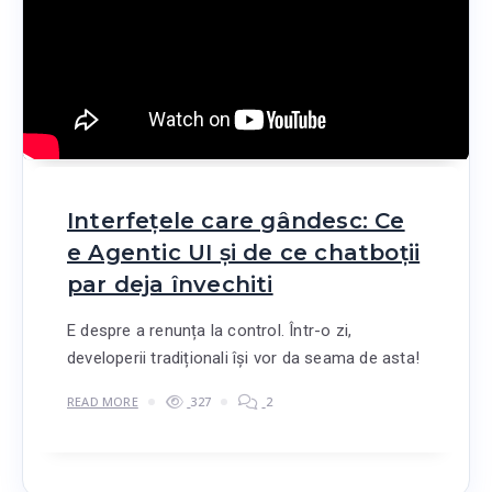
Interfețele care gândesc: Ce
e Agentic UI și de ce chatboții
par deja învechiti
E despre a renunța la control. Într-o zi,
developerii tradiționali își vor da seama de asta!
READ MORE
327
2