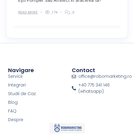
Ești Pompier sau Arhitect în afacerea ta?
READ MORE
174
0
Navigare
Contact
Servicii
office@robomarketing.ro
Integrari
+40 775 341 146
(whatsapp)
Studii de Caz
Blog
FAQ
Despre