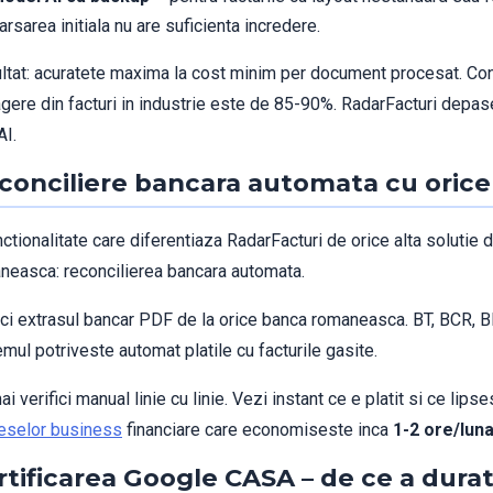
arsarea initiala nu are suficienta incredere.
ltat: acuratete maxima la cost minim per document procesat. C
agere din facturi in industrie este de 85-90%. RadarFacturi depa
AI.
conciliere bancara automata cu oric
ctionalitate care diferentiaza RadarFacturi de orice alta solutie 
neasca: reconcilierea bancara automata.
rci extrasul bancar PDF de la orice banca romaneasca. BT, BCR, BRD
mul potriveste automat platile cu facturile gasite.
i verifici manual linie cu linie. Vezi instant ce e platit si ce lips
eselor business
financiare care economiseste inca
1-2 ore/lun
rtificarea Google CASA – de ce a durat