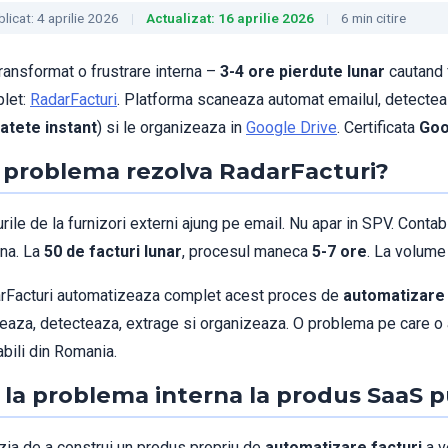
licat: 4 aprilie 2026
Actualizat: 16 aprilie 2026
6 min citire
ransformat o frustrare interna –
3-4 ore pierdute lunar
cautand f
let:
RadarFacturi
. Platforma scaneaza automat emailul, detecteaza
atete instant
) si le organizeaza in
Google Drive
. Certificata
Goo
 problema rezolva RadarFacturi?
rile de la furnizori externi ajung pe email. Nu apar in SPV. Contab
una. La
50 de facturi lunar
, procesul maneca
5-7 ore
. La volum
rFacturi automatizeaza complet acest proces de
automatizare 
eaza, detecteaza, extrage si organizeaza. O problema pe care o au
abili din Romania.
 la problema interna la produs SaaS p
zia de a construi un produs propriu de
automatizare facturi
a v