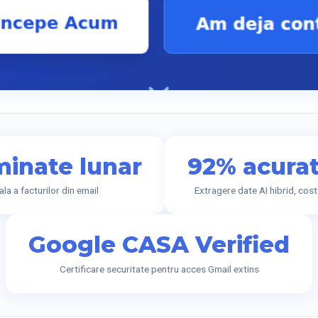
minate lunar
92% acurat
a a facturilor din email
Extragere date AI hibrid, cos
Google CASA Verified
Certificare securitate pentru acces Gmail extins