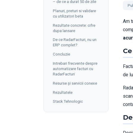
– de ce a durat 50 de zile
Pub
Planuri, preturi si validare
cu utilizatori beta
Am t
Rezultate concrete: cifre
comp
dupa lansare
acur
De ce RadarFacturi, nu un
ERP complet?
Ce
Concluzie
Intrebari frecvente despre
Factu
automatizare facturi cu
RadarFacturi
de l
Resurse și servicii conexe
Rada
Rezultatele
scan
Stack Tehnologic
cont
De
Deci