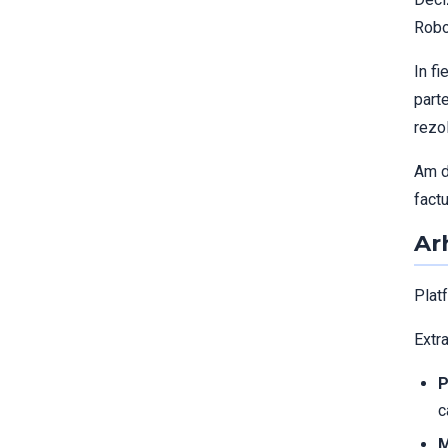
Robo
In fi
parte
rezo
Am d
factu
Ar
Plat
Extra
P
c
M