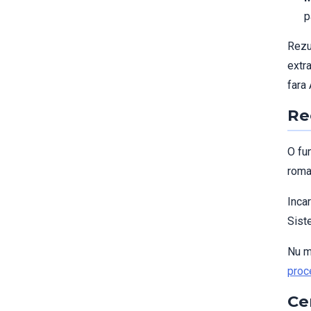
p
Rezu
extr
fara 
Re
O fun
roma
Inca
Siste
Nu ma
proc
Ce