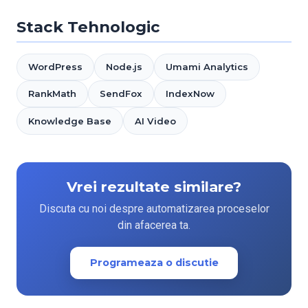
Stack Tehnologic
WordPress
Node.js
Umami Analytics
RankMath
SendFox
IndexNow
Knowledge Base
AI Video
Vrei rezultate similare?
Discuta cu noi despre automatizarea proceselor
din afacerea ta.
Programeaza o discutie